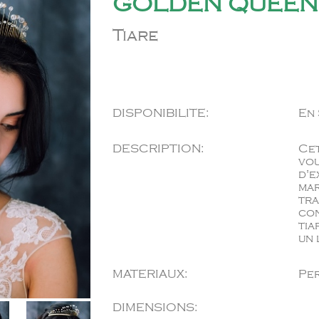
GOLDEN QUEEN
Tiare
DISPONIBILITE:
En
DESCRIPTION:
Cet
vou
d'e
mar
tra
con
tia
un 
MATERIAUX:
Per
DIMENSIONS: